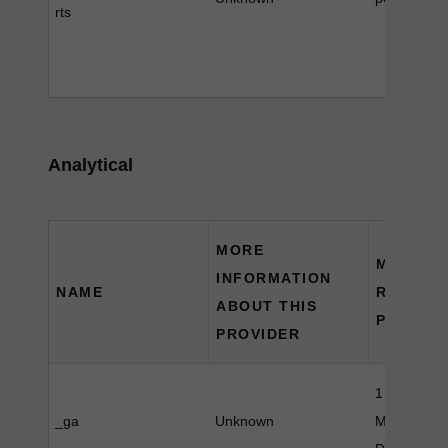
rts
Analytical
MORE
MAXIMU
INFORMATION
NAME
RETENT
ABOUT THIS
PERIOD
PROVIDER
1 Year(s), 
_ga
Unknown
Month(s), 