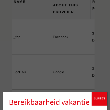
NAME
RETENT
ABOUT THIS
PERIOD
PROVIDER
3 Month(s),
_fbp
Facebook
Day(s)
3 Month(s),
_gcl_au
Google
Day(s)
_gcl_ls
Google Ads
persistent
SLUITEN
Bereikbaarheid vakantie