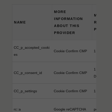
MORE
MAXIMU
INFORMATION
NAME
RETENT
ABOUT THIS
PERIOD
PROVIDER
CC_p_accepted_cooki
Cookie Confirm CMP
1 Month(s)
es
1 Month(s),
CC_p_consent_id
Cookie Confirm CMP
Day(s)
CC_p_settings
Cookie Confirm CMP
1 Month(s)
rc::a
Google reCAPTCHA
persistent