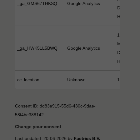
_ga_GMS67THKSQ
Google Analytics
Day(s), 1
Hour(s)
1 Year(s), 
Month(s), 
_ga_HWK51L5BWQ
Google Analytics
Day(s), 1
Hour(s)
cc_location
Unknown
1 Year(s)
Consent ID: dd83e915-55d6-430c-9dae-
58f4be388142
Change your consent
Last updated: 20-06-2026 by
Factrics B.V.