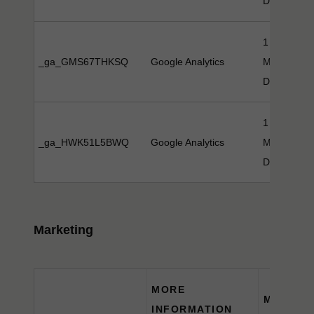
Day(s)
1 Year(s), 
_ga_GMS67THKSQ
Google Analytics
Month(s), 
Day(s)
1 Year(s), 
_ga_HWK51L5BWQ
Google Analytics
Month(s), 
Day(s)
Marketing
MORE
MAXIMU
INFORMATION