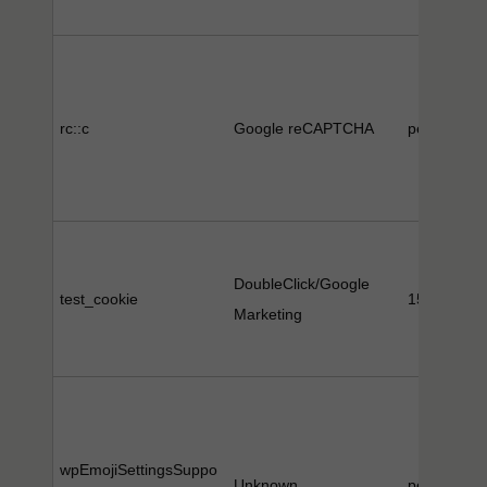
rc::c
Google reCAPTCHA
persistent
DoubleClick/Google
test_cookie
15 Minute(
Marketing
wpEmojiSettingsSuppo
Unknown
persistent