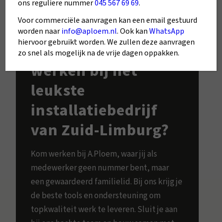
ons reguliere nummer
045 567 69 69
.
Voor commerciële aanvragen kan een email gestuurd
Samen klimaat
worden naar
info@aploem.nl
. Ook kan
WhatsApp
hiervoor gebruikt worden. We zullen deze aanvragen
maken. Kom jij
zo snel als mogelijk na de vrije dagen oppakken.
werken bij het
leukste
installatiebedrijf
van Zuid-Limburg?
Kom werken bij A.Ploem, waar jij als
medewerker geen nummer bent, maar
een gewaardeerd familielid. Bij ons krijg je
de beste tools en ondersteuning om
topkwaliteit werk te leveren. Sluit je aan