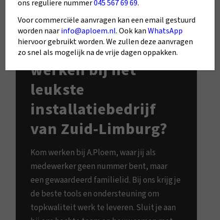
ons reguliere nummer
045 567 69 69
.
Voor commerciële aanvragen kan een email gestuurd
Samen klimaat
worden naar
info@aploem.nl
. Ook kan
WhatsApp
hiervoor gebruikt worden. We zullen deze aanvragen
maken. Kom jij
zo snel als mogelijk na de vrije dagen oppakken.
werken bij het
leukste
installatiebedrijf
van Zuid-Limburg?
Kom werken bij A.Ploem, waar jij als
medewerker geen nummer bent, maar
een gewaardeerd familielid. Bij ons krijg je
de beste tools en ondersteuning om
topkwaliteit werk te leveren. Sluit je aan