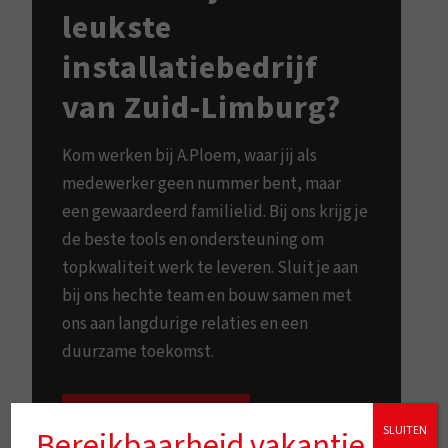
leukste
installatiebedrijf
van Zuid-Limburg?
Kom werken bij A.Ploem, waar jij als
medewerker geen nummer bent, maar
een gewaardeerd familielid. Bij ons krijg je
de beste tools en ondersteuning om
topkwaliteit werk te leveren. Sluit je aan
bij ons hechte team en bouw samen met
ons aan langdurige relaties en een
duurzame toekomst.
Vacatures bekijken
SLUITEN
Bereikbaarheid vakantie