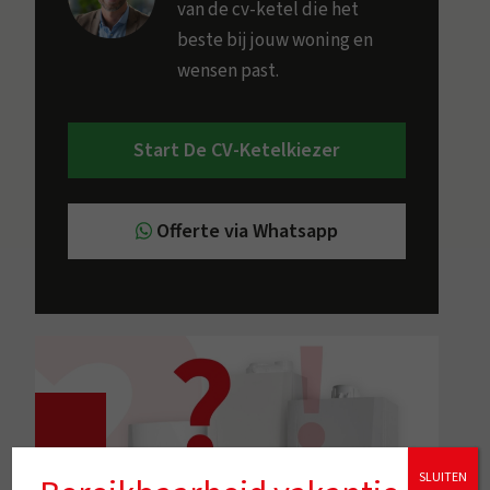
van de cv-ketel die het
beste bij jouw woning en
wensen past.
Start De CV-Ketelkiezer
Offerte via Whatsapp
SLUITEN