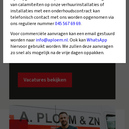
Kom werken bij A.Ploem, waar jij als
van calamiteiten op onze verhuurinstallaties of
installaties met een onderhoudscontract kan
medewerker geen nummer bent, maar
telefonisch contact met ons worden opgenomen via
een gewaardeerd familielid. Bij ons krijg je
ons reguliere nummer
045 567 69 69
.
de beste tools en ondersteuning om
Voor commerciële aanvragen kan een email gestuurd
topkwaliteit werk te leveren. Sluit je aan
worden naar
info@aploem.nl
. Ook kan
WhatsApp
bij ons hechte team en bouw samen met
hiervoor gebruikt worden. We zullen deze aanvragen
ons aan langdurige relaties en een
zo snel als mogelijk na de vrije dagen oppakken.
duurzame toekomst.
Vacatures bekijken