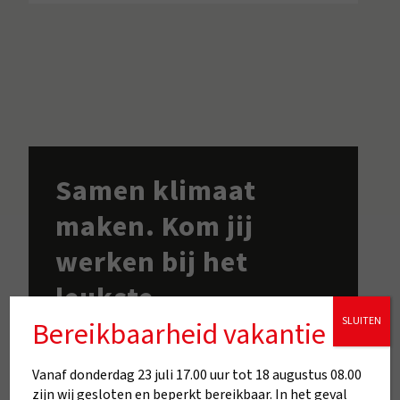
Samen klimaat
maken. Kom jij
werken bij het
leukste
SLUITEN
installatiebedrijf
Bereikbaarheid vakantie
van Zuid-Limburg?
Vanaf donderdag 23 juli 17.00 uur tot 18 augustus 08.00
zijn wij gesloten en beperkt bereikbaar. In het geval