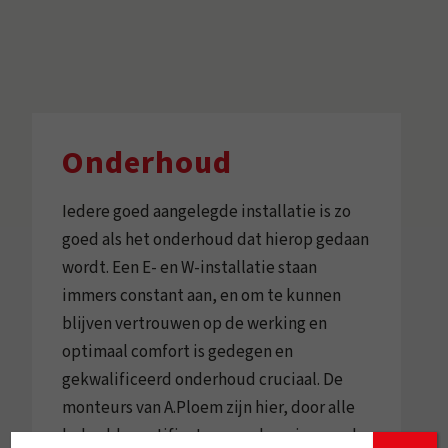
Onderhoud
Iedere goed aangelegde installatie is zo
goed als het onderhoud dat hierop gedaan
wordt. Een E- en W-installatie staan
immers constant aan, en om te kunnen
blijven vertrouwen op de werking en
optimaal comfort is gedegen en
gekwalificeerd onderhoud cruciaal. De
monteurs van A.Ploem zijn hier, door alle
behaalde certificaten en erkenningen, als