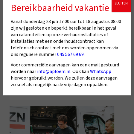
SLUITEN
Bereikbaarheid vakantie
geen ander toe in staat en zorgen voor een
optimale levensduur en duurzaamheid
van de installaties in woningen,
Vanaf donderdag 23 juli 17.00 uur tot 18 augustus 08.00
zijn wij gesloten en beperkt bereikbaar. In het geval
complexen, recreatieparken,
van calamiteiten op onze verhuurinstallaties of
onderwijsinstellingen en bedrijfspanden.
installaties met een onderhoudscontract kan
telefonisch contact met ons worden opgenomen via
ons reguliere nummer
045 567 69 69
.
Onze diensten
Voor commerciële aanvragen kan een email gestuurd
worden naar
info@aploem.nl
. Ook kan
WhatsApp
Neem contact op
hiervoor gebruikt worden. We zullen deze aanvragen
zo snel als mogelijk na de vrije dagen oppakken.