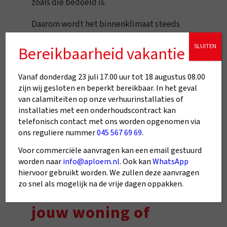
zoals die bedoeld is.
Daarom wordt het binnenklimaat steeds
belangrijker in woningen en gebouwen.
SLUITEN
Bereikbaarheid vakantie
Niet alleen voor comfort, maar ook voor
gezondheid en energiegebruik.
Vanaf donderdag 23 juli 17.00 uur tot 18 augustus 08.00
Het klinkt misschien technisch, maar
zijn wij gesloten en beperkt bereikbaar. In het geval
van calamiteiten op onze verhuurinstallaties of
uiteindelijk is het heel simpel:
installaties met een onderhoudscontract kan
een goed binnenklimaat maakt een
telefonisch contact met ons worden opgenomen via
gebouw prettiger om in te leven.
ons reguliere nummer
045 567 69 69
.
Voor commerciële aanvragen kan een email gestuurd
worden naar
info@aploem.nl
. Ook kan
WhatsApp
Advies over het
hiervoor gebruikt worden. We zullen deze aanvragen
zo snel als mogelijk na de vrije dagen oppakken.
binnenklimaat in
jouw woning of