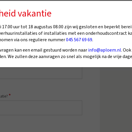
heid vakantie
*
 1–10)
 17.00 uur tot 18 augustus 08.00 zijn wij gesloten en beperkt berei
verhuurinstallaties of installaties met een onderhoudscontract k
nomen via ons reguliere nummer
045 567 69 69
.
vragen kan een email gestuurd worden naar
info@aploem.nl
. Ook
en. We zullen deze aanvragen zo snel als mogelijk na de vrije da
*
mmunicatie)?
*
atie?