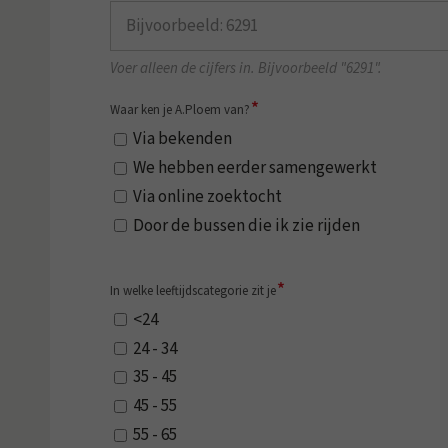
Voer alleen de cijfers in. Bijvoorbeeld "6291".
*
Waar ken je A.Ploem van?
Via bekenden
We hebben eerder samengewerkt
Via online zoektocht
Door de bussen die ik zie rijden
*
In welke leeftijdscategorie zit je
<24
24 - 34
35 - 45
45 - 55
55 - 65