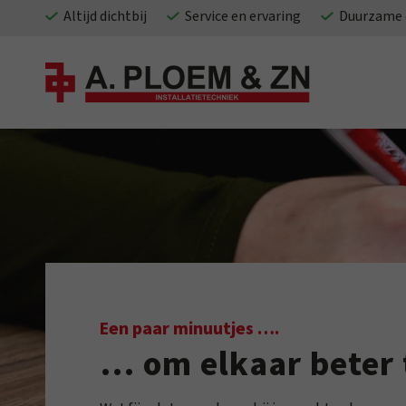
Altijd dichtbij
Service en ervaring
Duurzame 
Een paar minuutjes ….
… om elkaar beter 