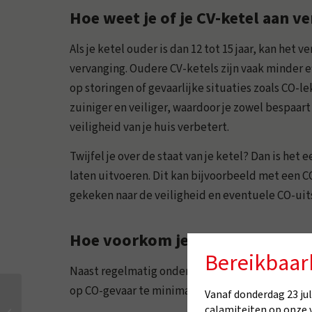
Hoe weet je of je CV-ketel aan ve
Als je ketel ouder is dan 12 tot 15 jaar, kan het 
vervanging. Oudere CV-ketels zijn vaak minder e
op storingen of gevaarlijke situaties zoals CO-l
zuiniger en veiliger, waardoor je zowel bespaart
veiligheid van je huis verbetert.
Twijfel je over de staat van je ketel? Dan is het
laten uitvoeren. Dit kan bijvoorbeeld met een C
gekeken naar de veiligheid en eventuele CO-uits
Hoe voorkom je CO-gevaar in je
Bereikbaar
Naast regelmatig onderhoud zijn er enkele stap
op CO-gevaar te minimaliseren:
Vanaf donderdag 23 juli
De temperaturen dalen:
calamiteiten op onze 
test nu zelf je CV-ketel