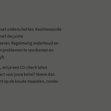
et moet onderschatten. Koolmonoxide
met de juiste
liseren. Regelmatig onderhoud en
 om problemen te voorkomen en
ft.
, wil je een CO-check laten
act voor jouw ketel? Neem dan
ent op de koude maanden, zonder