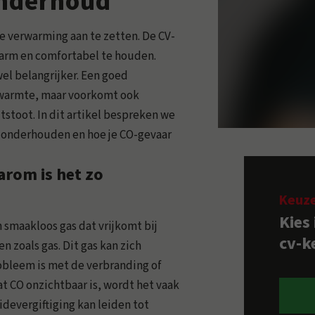
onderhoud
de verwarming aan te zetten. De CV-
 warm en comfortabel te houden.
wel belangrijker. Een goed
r warmte, maar voorkomt ook
stoot. In dit artikel bespreken we
e onderhouden en hoe je CO-gevaar
arom is het zo
Keuz
Kies
 smaakloos gas dat vrijkomt bij
cv-ke
n zoals gas. Dit gas kan zich
obleem is met de verbranding of
at CO onzichtbaar is, wordt het vaak
idevergiftiging kan leiden tot