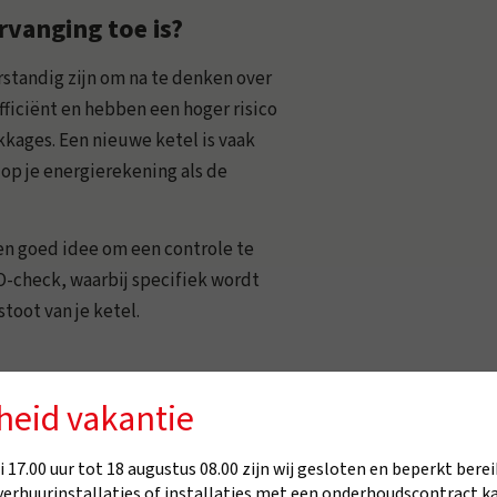
rvanging toe is?
verstandig zijn om na te denken over
fficiënt en hebben een hoger risico
ekkages. Een nieuwe ketel is vaak
 op je energierekening als de
 een goed idee om een controle te
O-check, waarbij specifiek wordt
toot van je ketel.
 woning?
heid vakantie
pen die je kunt nemen om het risico
 17.00 uur tot 18 augustus 08.00 zijn wij gesloten en beperkt berei
verhuurinstallaties of installaties met een onderhoudscontract k