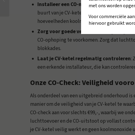
Installeer een CO-melder
: Een CO-melder is
met ons worden opge
voordat het te laat is!
buurt van je CV-ketel en slaapkamers. Deze wa
Voor commerciële aan
hoeveelheden koolmonoxide.
hiervoor gebruikt word
Zorg voor goede ventilatie
: Een goed geve
CO-ophoping te voorkomen. Zorg dat luchttoe
blokkades.
Laat je CV-ketel regelmatig controleren
:
een erkende installateur, die kan controleren
Onze CO-Check: Veiligheid voor
Als onderdeel van een uitgebreid onderhoud is
manier om de veiligheid van je CV-ketel te waar
CO-check aan voor slechts €99,-, waarbij we ond
luchttoevoer en de CO-uitstoot op vollast contro
je CV-ketel veilig werkt en geen koolmonoxide u