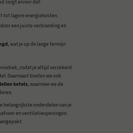
 zorgt ervoor dat:
dt tot lagere energiekosten.
door een juiste verbranding en
engd
, wat je op de lange termijn
riodiek, zodat je altijd verzekerd
tel. Daarnaast bieden we ook
llen ketels
, waarmee we de
deren.
 belangrijkste onderdelen van je
safvoer en ventilatieopeningen.
aangepakt.