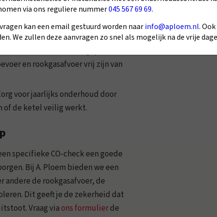
 essentieel in je woning, vooral in de
nomen via ons reguliere nummer
045 567 69 69
.
arschuwt je tijdig bij gevaarlijke
vragen kan een email gestuurd worden naar
info@aploem.nl
. Ook
en. We zullen deze aanvragen zo snel als mogelijk na de vrije da
ntileerde ruimte is belangrijk om
voer en rookgasafvoer vrij zijn van
 Zorg voor jaarlijks onderhoud door
 of de ketel veilig werkt.
op
 een specifieke CO-check een goede
borgen. Bij A. Ploem bieden we een
er andere de rookgasafvoer, de
leren. Dit geeft je de zekerheid dat
itstoot. Vraag via
ons formulier
de