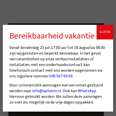
SLUITEN
Bereikbaarheid vakantie
Keuzehulp
Kies in 2 minuten jouw
Vanaf donderdag 23 juli 17.00 uur tot 18 augustus 08.00
zijn wij gesloten en beperkt bereikbaar. In het geval
ideale
van calamiteiten op onze verhuurinstallaties of
cv-ketel of airco
installaties met een onderhoudscontract kan
telefonisch contact met ons worden opgenomen via
ons reguliere nummer
045 567 69 69
.
Start De CV-Ketelkiezer
Voor commerciële aanvragen kan een email gestuurd
worden naar
info@aploem.nl
. Ook kan
WhatsApp
hiervoor gebruikt worden. We zullen deze aanvragen
zo snel als mogelijk na de vrije dagen oppakken.
Start De Aircokiezer