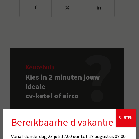
Keuzehulp
Kies in 2 minuten jouw
ideale
cv-ketel of airco
Start De CV-Ketelkiezer
SLUITEN
Bereikbaarheid vakantie
Vanaf donderdag 23 juli 17.00 uur tot 18 augustus 08.00