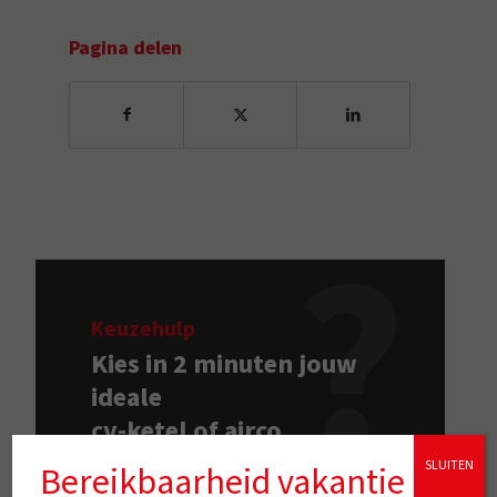
Pagina delen
Keuzehulp
Kies in 2 minuten jouw
ideale
cv-ketel of airco
SLUITEN
Bereikbaarheid vakantie