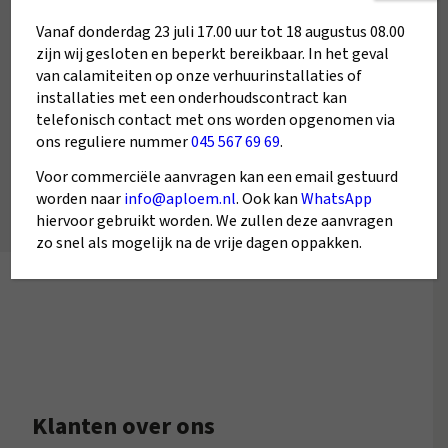
Start De CV-Ketelkiezer
Vanaf donderdag 23 juli 17.00 uur tot 18 augustus 08.00
zijn wij gesloten en beperkt bereikbaar. In het geval
van calamiteiten op onze verhuurinstallaties of
Start De Aircokiezer
installaties met een onderhoudscontract kan
telefonisch contact met ons worden opgenomen via
ons reguliere nummer
045 567 69 69
.
Voor commerciële aanvragen kan een email gestuurd
worden naar
info@aploem.nl
. Ook kan
WhatsApp
hiervoor gebruikt worden. We zullen deze aanvragen
zo snel als mogelijk na de vrije dagen oppakken.
Klanten over ons