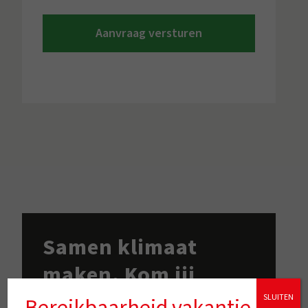
Aanvraag versturen
Samen klimaat
maken. Kom jij
werken bij het
SLUITEN
Bereikbaarheid vakantie