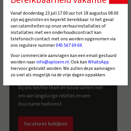
leukste
Vanaf donderdag 23 juli 17.00 uur tot 18 augustus 08.00
installatiebedrijf
zijn wij gesloten en beperkt bereikbaar. In het geval
van calamiteiten op onze verhuurinstallaties of
van Zuid-Limburg?
installaties met een onderhoudscontract kan
telefonisch contact met ons worden opgenomen via
ons reguliere nummer
045 567 69 69
.
Kom werken bij A.Ploem, waar jij als
medewerker geen nummer bent, maar
Voor commerciële aanvragen kan een email gestuurd
worden naar
info@aploem.nl
. Ook kan
WhatsApp
een gewaardeerd familielid. Bij ons krijg je
hiervoor gebruikt worden. We zullen deze aanvragen
de beste tools en ondersteuning om
zo snel als mogelijk na de vrije dagen oppakken.
topkwaliteit werk te leveren. Sluit je aan
bij ons hechte team en bouw samen met
ons aan langdurige relaties en een
duurzame toekomst.
Vacatures bekijken