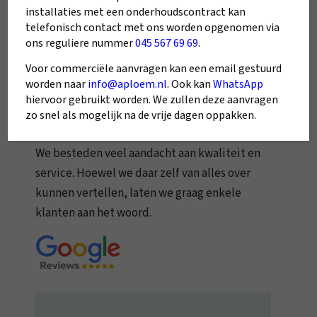
installaties met een onderhoudscontract kan
telefonisch contact met ons worden opgenomen via
ons reguliere nummer
045 567 69 69
.
Voor commerciële aanvragen kan een email gestuurd
Klanten over ons
worden naar
info@aploem.nl
. Ook kan
WhatsApp
hiervoor gebruikt worden. We zullen deze aanvragen
Echte ervaringen
zo snel als mogelijk na de vrije dagen oppakken.
We besteden veel aandacht aan kwaliteit en
service. Hoewel we daar zelf van alles over
kunnen vertellen, laten we graag enkele
klanten aan het woord.