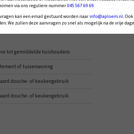
nomen via ons reguliere nummer
045 567 69 69
.
vragen kan een email gestuurd worden naar
info@aploem.nl
. Ook
en. We zullen deze aanvragen zo snel als mogelijk na de vrije da
ere tot gemiddelde huishoudens
tement of tussenwoning
aard douche- of keukengebruik
aard douche- of keukengebruik