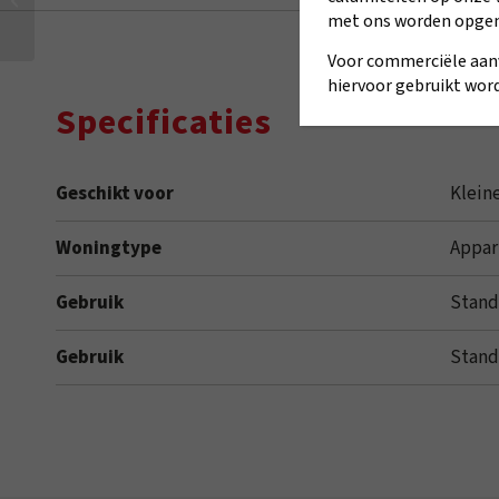
Matic CW5
met ons worden opge
Voor commerciële aan
hiervoor gebruikt word
Specificaties
Geschikt voor
Klein
Woningtype
Appar
Gebruik
Stand
Gebruik
Stand