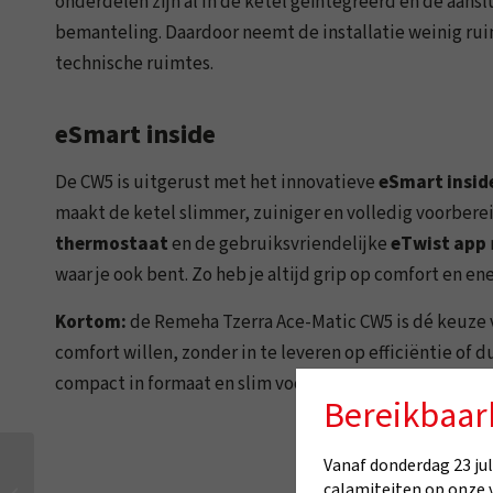
onderdelen zijn al in de ketel geïntegreerd en de aans
bemanteling. Daardoor neemt de installatie weinig ruim
technische ruimtes.
eSmart inside
De CW5 is uitgerust met het innovatieve
eSmart insid
maakt de ketel slimmer, zuiniger en volledig voorber
thermostaat
en de gebruiksvriendelijke
eTwist app
waar je ook bent. Zo heb je altijd grip op comfort en en
Kortom:
de Remeha Tzerra Ace-Matic CW5 is dé keuze v
comfort willen, zonder in te leveren op efficiëntie of 
compact in formaat en slim voorbereid op de toekomst
Bereikbaar
Vanaf donderdag 23 juli
Remeha Calenta Ace-
calamiteiten op onze 