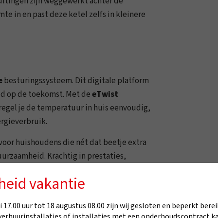
luitingen zijn weggewerkt achter de
te in en past deze ketel zelfs in kleinere
e
besturingssysteem. Dit digitale platform
eid op de toekomst. Met de
eTwist
regel je de temperatuur in huis eenvoudig,
ergieverbruik.
oor huishoudens die nét dat beetje extra
duurzaamheid. Krachtig in prestaties,
.
heid vakantie
 17.00 uur tot 18 augustus 08.00 zijn wij gesloten en beperkt berei
verhuurinstallaties of installaties met een onderhoudscontract k