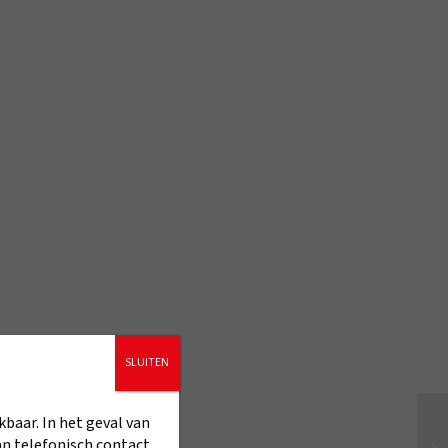
SLUITEN
kbaar. In het geval van
an telefonisch contact