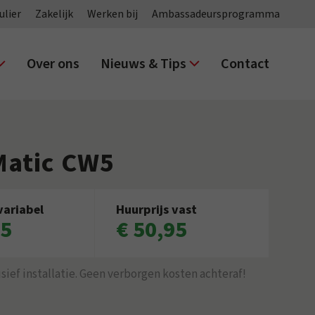
ulier
Zakelijk
Werken bij
Ambassadeursprogramma
Over ons
Nieuws & Tips
Contact
Matic CW5
variabel
Huurprijs vast
95
€ 50,95
lusief installatie. Geen verborgen kosten achteraf!