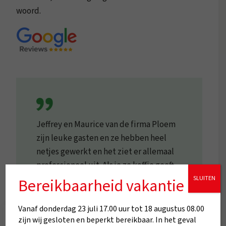
woord.
Jeffrey en Maurice van de firma Ploem
zijn leuke gasten en ze hebben heel
netjes gewerkt en het ziet er allemaal
professioneel uit. Als je ze koffie geeft
zijn ze niet te stoppen!
SLUITEN
Bereikbaarheid vakantie
Vanaf donderdag 23 juli 17.00 uur tot 18 augustus 08.00
zijn wij gesloten en beperkt bereikbaar. In het geval