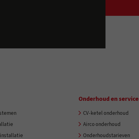
Onderhoud en service
ystemen
CV-ketel onderhoud
llatie
Airco onderhoud
installatie
Onderhoudstarieven