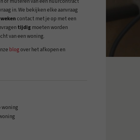
pen of muteren van een huurcontract
nvraag in. We bekijken elke aanvraag
 weken
contact met je op met een
anvragen
tijdig
moeten worden
acht van een woning.
onze
blog
over het afkopen en
p woning
.v.m. verkoop woning