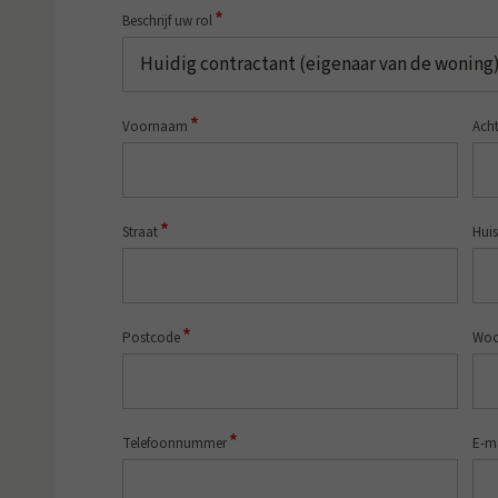
*
Beschrijf uw rol
*
Voornaam
Ach
*
Straat
Hui
*
Postcode
Woo
*
Telefoonnummer
E-m