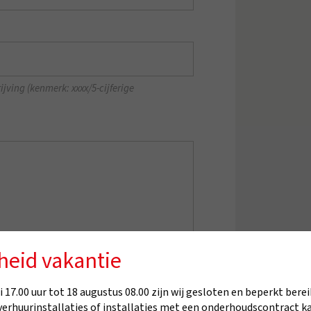
ving (kenmerk: xxxx/5-cijferige
heid vakantie
 17.00 uur tot 18 augustus 08.00 zijn wij gesloten en beperkt berei
verhuurinstallaties of installaties met een onderhoudscontract k