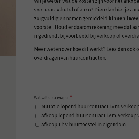
Wil je weten wat de kosten zijn voor het afko
voor een cv-ketel of airco? Dien dan hier je aa
zorgvuldig en nemen gemiddeld
binnen twee
voorstel. Houd er daarom rekening mee dat a
ingediend, bijvoorbeeld bij verkoop of overdr
Meer weten over hoe dit werkt? Lees dan ook 
overdragen van huurcontracten.
*
Wat wilt u aanvragen
Mutatie lopend huur contract i.v.m. verkoo
Afkoop lopend huurcontract i
Afkoop t.b.v. huurtoestel in eigendom