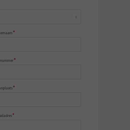
*
ternaam
*
snummer
*
nplaats
*
ailadres