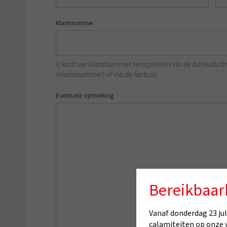
Klantnummer
U kunt uw klantnummer terugvinden via de bankafschrij
relatienummer) of via de factuur.
Eventuele opmerking
Bereikbaar
Vanaf donderdag 23 juli
calamiteiten op onze 