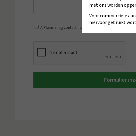
met ons worden opge
Voor commerciële aan
hiervoor gebruikt word
A.Ploem mag contact met mij opnemen en mijn gegevens 
*
CAPTCHA
Formulier in