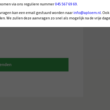
nomen via ons reguliere nummer
045 567 69 69
.
vragen kan een email gestuurd worden naar
info@aploem.nl
. Ook
en. We zullen deze aanvragen zo snel als mogelijk na de vrije da
gebruiken voor het gevraagd contact.
zenden