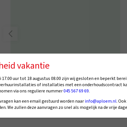
heid vakantie
 17.00 uur tot 18 augustus 08.00 zijn wij gesloten en beperkt berei
5/5
verhuurinstallaties of installaties met een onderhoudscontract k
nomen via ons reguliere nummer
045 567 69 69
.
Margot Ritzen
vragen kan een email gestuurd worden naar
info@aploem.nl
. Ook
en. We zullen deze aanvragen zo snel als mogelijk na de vrije da