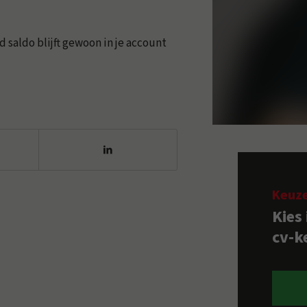
d saldo blijft gewoon in je account
Keuz
Kies
cv-ke