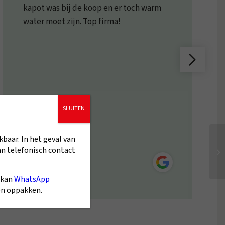
kapot was bij de koop en er toch warm
water moet zijn. Top firma!
SLUITEN
kbaar. In het geval van
5/5
an telefonisch contact
Ton Peters
 kan
WhatsApp
gen oppakken.