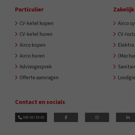
Particulier
Zakelijk
CV-ketel kopen
Airco s
CV-ketel huren
CV-Insta
Airco kopen
Elektra 
Airco huren
(Mechan
Adviesgesprek
Sanitai
Offerte aanvragen
Loodgi
Contact en socials
045-567 69 69