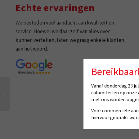
Echte ervaringen
We besteden veel aandacht aan kwaliteit en
service. Hoewel we daar zelf van alles over
kunnen vertellen, laten we graag enkele klanten
aan het woord.
Bereikbaar
Vanaf donderdag 23 juli
calamiteiten op onze 
Cadeaubon 50 euro
met ons worden opge
Voor commerciële aan
hiervoor gebruikt word