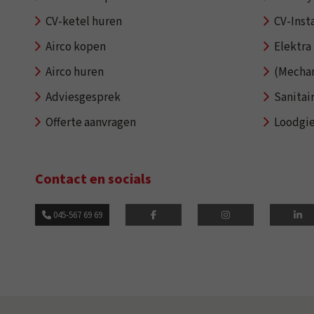
CV-ketel huren
CV-Insta
Airco kopen
Elektra 
Airco huren
(Mechan
Adviesgesprek
Sanitai
Offerte aanvragen
Loodgi
Contact en socials
045-567 69 69