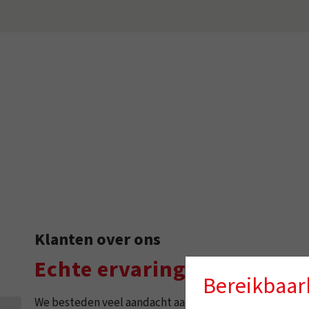
Klanten over ons
Echte ervaringen
Bereikbaar
We besteden veel aandacht aan kwaliteit en