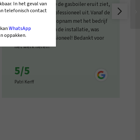
kbaar. In het geval van
maar als ik kijk hoe de gasboiler eruit ziet,
an telefonisch contact
ziet het er heel professioneel uit. Vanaf de
dag dat ik contact opnam met het bedrijf
 kan
WhatsApp
voor een offerte en de installatie, was
gen oppakken.
alles super professioneel! Bedankt voor
het werk heren!
5/5
Patri Kerff