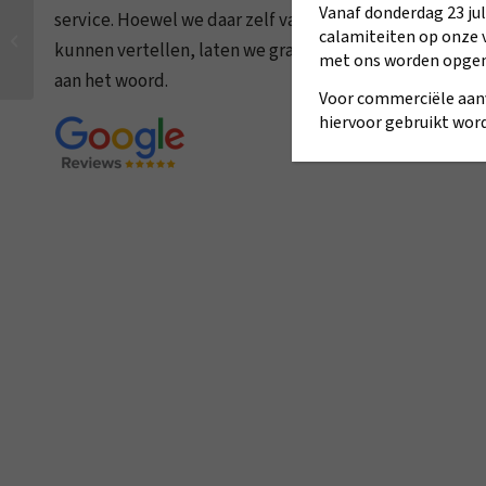
Optimale CV- en Airco-
Vanaf donderdag 23 juli
service. Hoewel we daar zelf van alles over
prestaties in de herfst:
calamiteiten op onze 
kunnen vertellen, laten we graag enkele klanten
veelvoorkomende
met ons worden opge
problemen en...
aan het woord.
Voor commerciële aan
hiervoor gebruikt word