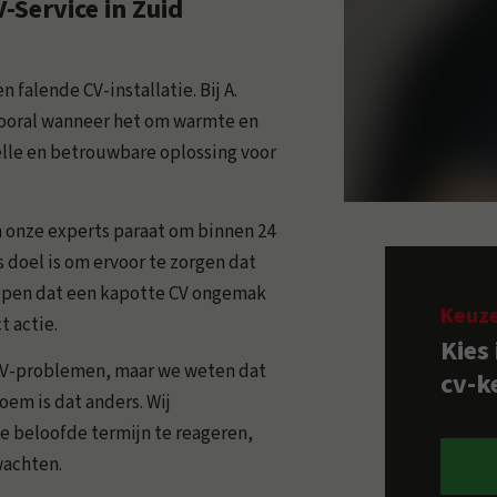
-Service in Zuid
 falende CV-installatie. Bij A.
vooral wanneer het om warmte en
lle en betrouwbare oplossing voor
an onze experts paraat om binnen 24
 doel is om ervoor te zorgen dat
rijpen dat een kapotte CV ongemak
Keuz
 actie.
Kies
 CV-problemen, maar we weten dat
cv-ke
oem is dat anders. Wij
e beloofde termijn te reageren,
wachten.