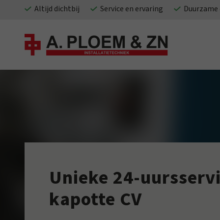
Altijd dichtbij
Service en ervaring
Duurzame 
Unieke 24-uursservi
kapotte CV