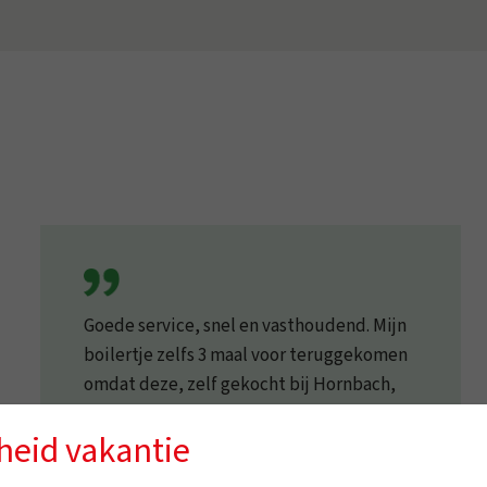
Goede service, snel en vasthoudend. Mijn
boilertje zelfs 3 maal voor teruggekomen
omdat deze, zelf gekocht bij Hornbach,
kapot was bij de koop en er toch warm
heid vakantie
water moet zijn. Top firma!