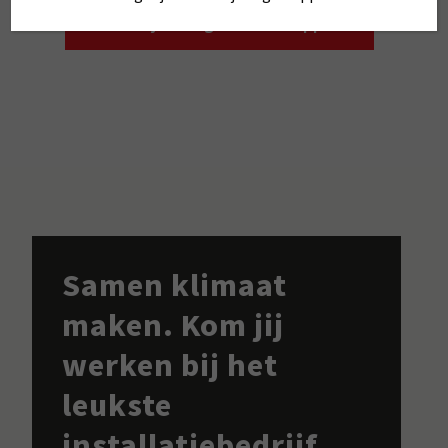
Stel je vraag via WhatsApp
Samen klimaat
maken. Kom jij
werken bij het
leukste
installatiebedrijf