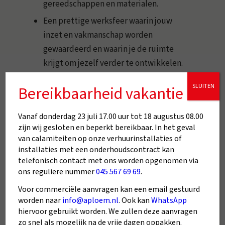
gereedschappen en materialen.
Een prettige werksfeer waarin jouw
inzet en vakmanschap worden
gewaardeerd en waarin je de ruimte
krijgt om jezelf verder te ontwikkelen.
SLUITEN
Bereikbaarheid vakantie
Interesse?
Ben jij de servicegerichte
vakman die wij zoeken? Solliciteer dan
Vanaf donderdag 23 juli 17.00 uur tot 18 augustus 08.00
direct en word onderdeel van ons team bij
zijn wij gesloten en beperkt bereikbaar. In het geval
A.Ploem. Stuur je cv en motivatiebrief
van calamiteiten op onze verhuurinstallaties of
naar ons en wie weet verwelkomen wij jou
installaties met een onderhoudscontract kan
binnenkort als nieuwe collega!
telefonisch contact met ons worden opgenomen via
ons reguliere nummer
045 567 69 69
.
Voor commerciële aanvragen kan een email gestuurd
worden naar
info@aploem.nl
. Ook kan
WhatsApp
Direct solliciteren
hiervoor gebruikt worden. We zullen deze aanvragen
zo snel als mogelijk na de vrije dagen oppakken.