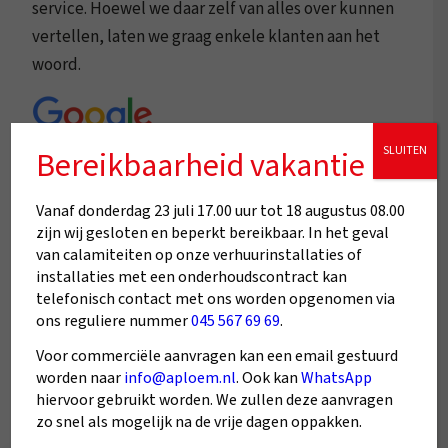
service. Hoewel we daar zelf van alles over kunnen
vertellen, laten we graag enkele klanten aan het
woord.
SLUITEN
Bereikbaarheid vakantie
Vanaf donderdag 23 juli 17.00 uur tot 18 augustus 08.00
zijn wij gesloten en beperkt bereikbaar. In het geval
van calamiteiten op onze verhuurinstallaties of
installaties met een onderhoudscontract kan
Fijne service, correct werk.
telefonisch contact met ons worden opgenomen via
ons reguliere nummer
045 567 69 69
.
Voor commerciële aanvragen kan een email gestuurd
worden naar
info@aploem.nl
. Ook kan
WhatsApp
hiervoor gebruikt worden. We zullen deze aanvragen
zo snel als mogelijk na de vrije dagen oppakken.