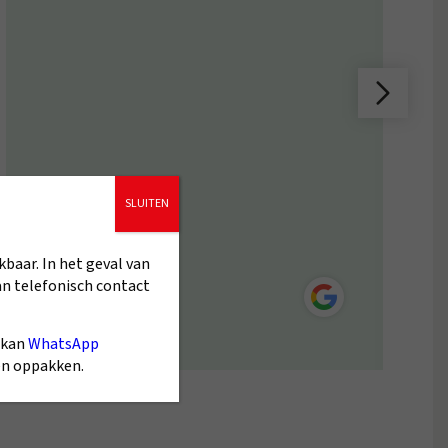
SLUITEN
kbaar. In het geval van
5/5
an telefonisch contact
Paul Delahaije
 kan
WhatsApp
gen oppakken.