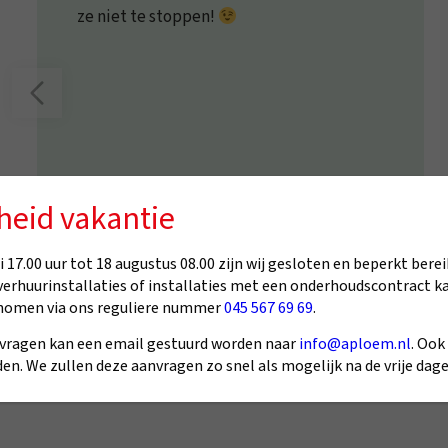
ze niet te stoppen!
heid vakantie
 17.00 uur tot 18 augustus 08.00 zijn wij gesloten en beperkt berei
5/5
verhuurinstallaties of installaties met een onderhoudscontract k
nomen via ons reguliere nummer
045 567 69 69
.
Remy
vragen kan een email gestuurd worden naar
info@aploem.nl
. Ook
en. We zullen deze aanvragen zo snel als mogelijk na de vrije da