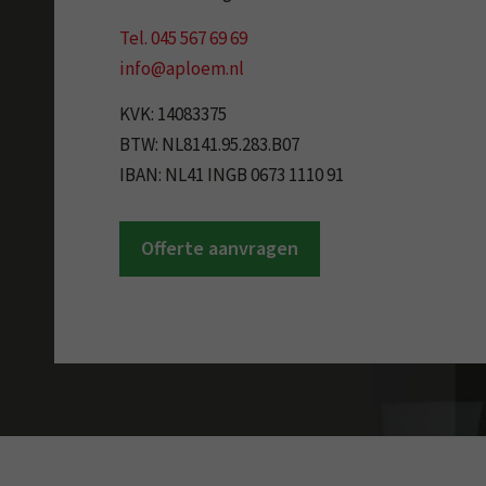
Tel. 045 567 69 69
info@aploem.nl
KVK: 14083375
BTW: NL8141.95.283.B07
IBAN: NL41 INGB 0673 1110 91
Offerte aanvragen