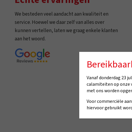
Echte ervaringen
We besteden veel aandacht aan kwaliteit en
service. Hoewel we daar zelf van alles over
kunnen vertellen, laten we graag enkele klanten
aan het woord.
Bereikbaar
Vanaf donderdag 23 juli
calamiteiten op onze 
met ons worden opge
Voor commerciële aan
hiervoor gebruikt word