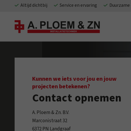
Altijd dichtbij
Service en ervaring
Duurzame 
Kunnen we iets voor jou en jouw
projecten betekenen?
Contact opnemen
A. Ploem & Zn. B.V.
Marconistraat 32
6372 PN Landgraaf