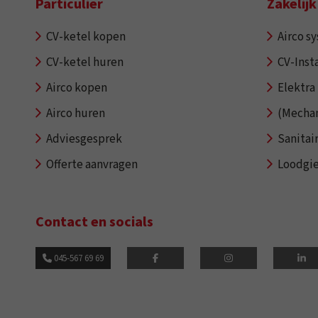
Particulier
Zakelijk
CV-ketel kopen
Airco s
CV-ketel huren
CV-Insta
Airco kopen
Elektra 
Airco huren
(Mechan
Adviesgesprek
Sanitai
Offerte aanvragen
Loodgi
Contact en socials
045-567 69 69