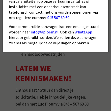
van calamiteiten op onze verhuurinstallaties of
bij ons werkt en geloven dat fysieke en
installaties met een onderhoudscontract kan
telefonisch contact met ons worden opgenomen via
mentale gezondheid daarvoor
ons reguliere nummer
045 567 69 69
.
belangrijk zijn. Daarom bieden we de
mogelijkheid om samen met jouw
Voor commerciële aanvragen kan een email gestuurd
worden naar
info@aploem.nl
. Ook kan
WhatsApp
collega’s gratis deel te nemen aan
hiervoor gebruikt worden. We zullen deze aanvragen
diverse sportevenementen, zoals
zo snel als mogelijk na de vrije dagen oppakken.
Limburgs Mooiste, padel-toernooien
en hardloopwedstrijden.
LATEN WE
KENNISMAKEN!
Enthousiast? Stuur dan direct je
sollicitatie. Heb je inhoudelijke vragen,
bel dan met Luc Ploum via 045 – 567 69 69.