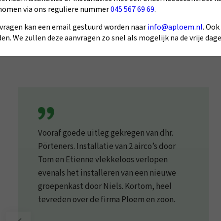
nomen via ons reguliere nummer
045 567 69 69
.
vragen kan een email gestuurd worden naar
info@aploem.nl
. Ook
en. We zullen deze aanvragen zo snel als mogelijk na de vrije da
Vooraf goede uitleg gekregen van dhr.
Pörteners. Installatie van 2 airco’s door
Tom en Etienne vlekkeloos verlopen
evenals het installeren van een nieuwe
groepenkast door Niels. Kortom, heel
tevreden over de firma Ploem en zoon.