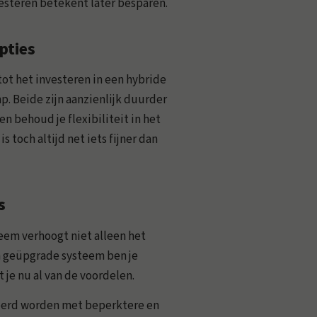
vesteren betekent later besparen.
pties
 tot het investeren in een hybride
. Beide zijn aanzienlijk duurder
en behoud je flexibiliteit in het
 toch altijd net iets fijner dan
s
eem verhoogt niet alleen het
n geüpgrade systeem ben je
 je nu al van de voordelen.
eerd worden met beperktere en