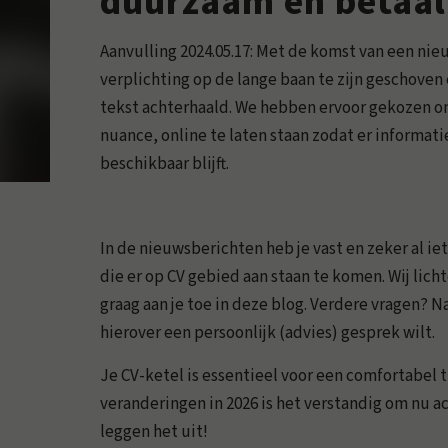
duurzaam en betaal
Aanvulling 2024.05.17: Met de komst van een ni
verplichting op de lange baan te zijn geschoven
tekst achterhaald. We hebben ervoor gekozen om
nuance, online te laten staan zodat er informat
beschikbaar blijft.
In de nieuwsberichten heb je vast en zeker al i
die er op CV gebied aan staan te komen. Wij lic
graag aan je toe in deze blog. Verdere vragen? Nat
hierover een persoonlijk (advies) gesprek wilt.
Je CV-ketel is essentieel voor een comfortabel
veranderingen in 2026 is het verstandig om nu 
leggen het uit!