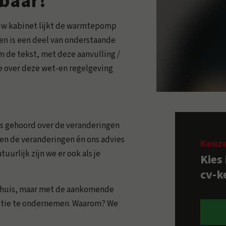
baar!
euw kabinet lijkt de warmtepomp
 en is een deel van onderstaande
 de tekst, met deze aanvulling /
ie over deze wet-en regelgeving
ets gehoord over de veranderingen
hten de veranderingen én ons advies
Keuz
uurlijk zijn we er ook als je
Kies
cv-ke
 thuis, maar met de aankomende
actie te ondernemen. Waarom? We