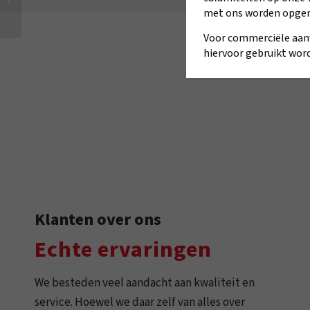
met ons worden opge
certificering
Voor commerciële aan
hiervoor gebruikt word
Klanten over ons
Echte ervaringen
We besteden veel aandacht aan kwaliteit en
service. Hoewel we daar zelf van alles over