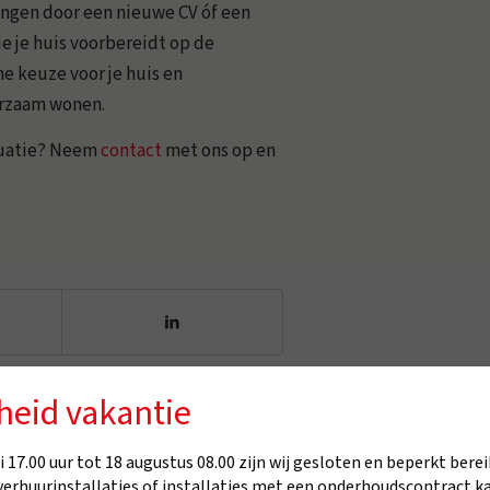
angen door een nieuwe CV óf een
ie je huis voorbereidt op de
e keuze voor je huis en
urzaam wonen.
ituatie? Neem
contact
met ons op en
heid vakantie
 17.00 uur tot 18 augustus 08.00 zijn wij gesloten en beperkt berei
verhuurinstallaties of installaties met een onderhoudscontract k