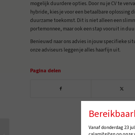
mogelijk duurdere opties. Door nu je CV te verv
hybride, kies je voor een betaalbare oplossing d
duurzame toekomst. Dit is niet alleen een slimm
portemonnee, maar ook een stap vooruit in du
Benieuwd naar ons advies in jouw specifieke s
onze adviseurs leggen je alles haarfijn uit.
Pagina delen
Bereikbaar
Vanaf donderdag 23 juli
Aandacht voor
calamiteiten op onze 
Koolmonoxide I CO-vrij