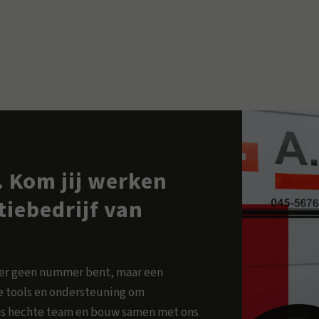
 Kom jij werken
atiebedrijf van
ker geen nummer bent, maar een
ste tools en ondersteuning om
 ons hechte team en bouw samen met ons