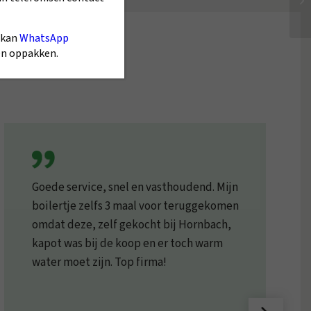
 kan
WhatsApp
gen oppakken.
Goede service, snel en vasthoudend. Mijn
boilertje zelfs 3 maal voor teruggekomen
omdat deze, zelf gekocht bij Hornbach,
kapot was bij de koop en er toch warm
water moet zijn. Top firma!