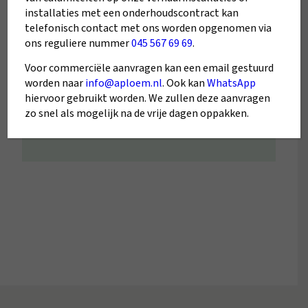
het bedrijf voor een offerte en de
installaties met een onderhoudscontract kan
telefonisch contact met ons worden opgenomen via
installatie, was alles super professioneel!
ons reguliere nummer
045 567 69 69
.
Bedankt voor het werk heren!
Voor commerciële aanvragen kan een email gestuurd
worden naar
info@aploem.nl
. Ook kan
WhatsApp
5/5
hiervoor gebruikt worden. We zullen deze aanvragen
zo snel als mogelijk na de vrije dagen oppakken.
Patri Kerff