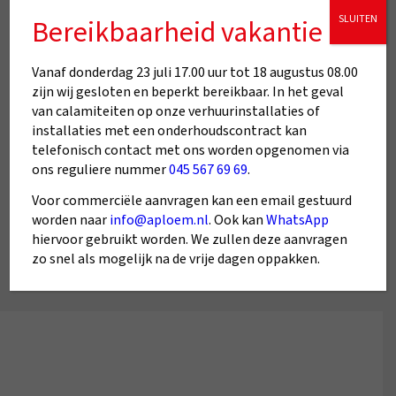
ideale
SLUITEN
Bereikbaarheid vakantie
cv-ketel of airco
Vanaf donderdag 23 juli 17.00 uur tot 18 augustus 08.00
zijn wij gesloten en beperkt bereikbaar. In het geval
Start De CV-Ketelkiezer
van calamiteiten op onze verhuurinstallaties of
installaties met een onderhoudscontract kan
telefonisch contact met ons worden opgenomen via
ons reguliere nummer
045 567 69 69
.
Start De Aircokiezer
Voor commerciële aanvragen kan een email gestuurd
worden naar
info@aploem.nl
. Ook kan
WhatsApp
hiervoor gebruikt worden. We zullen deze aanvragen
zo snel als mogelijk na de vrije dagen oppakken.