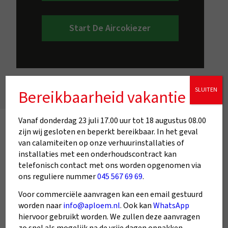
Start De Aircokiezer
SLUITEN
Bereikbaarheid vakantie
Vanaf donderdag 23 juli 17.00 uur tot 18 augustus 08.00
zijn wij gesloten en beperkt bereikbaar. In het geval
van calamiteiten op onze verhuurinstallaties of
installaties met een onderhoudscontract kan
telefonisch contact met ons worden opgenomen via
ons reguliere nummer
045 567 69 69
.
Klanten over ons
Voor commerciële aanvragen kan een email gestuurd
worden naar
info@aploem.nl
. Ook kan
WhatsApp
Echte ervaringen
hiervoor gebruikt worden. We zullen deze aanvragen