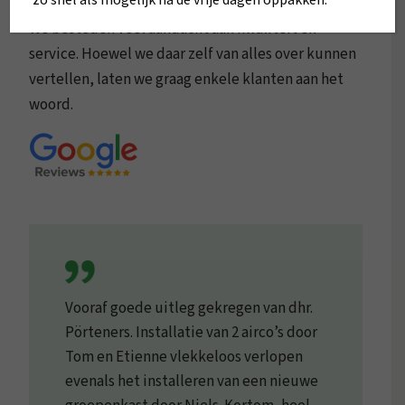
zo snel als mogelijk na de vrije dagen oppakken.
We besteden veel aandacht aan kwaliteit en
service. Hoewel we daar zelf van alles over kunnen
vertellen, laten we graag enkele klanten aan het
woord.
Vooraf goede uitleg gekregen van dhr.
Pörteners. Installatie van 2 airco’s door
Tom en Etienne vlekkeloos verlopen
evenals het installeren van een nieuwe