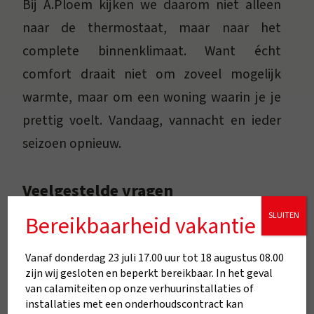
Bij A.Ploem kijken we daarom niet alleen
naar de thermostaat, maar naar het
complete binnenklimaat. Want écht
comfort draait niet om zoveel mogelijk
warmte, maar om een woning waarin je je
prettig voelt. Vandaag, vannacht en ieder
seizoen opnieuw.
Veelgestelde vragen
SLUITEN
Bereikbaarheid vakantie
Is 18 graden in huis gezond?
Ja. Voor veel mensen is 18 tot 20 graden
Vanaf donderdag 23 juli 17.00 uur tot 18 augustus 08.00
overdag prima. Wel hangt dit af van de
zijn wij gesloten en beperkt bereikbaar. In het geval
van calamiteiten op onze verhuurinstallaties of
ruimte, je activiteiten en je persoonlijke
installaties met een onderhoudscontract kan