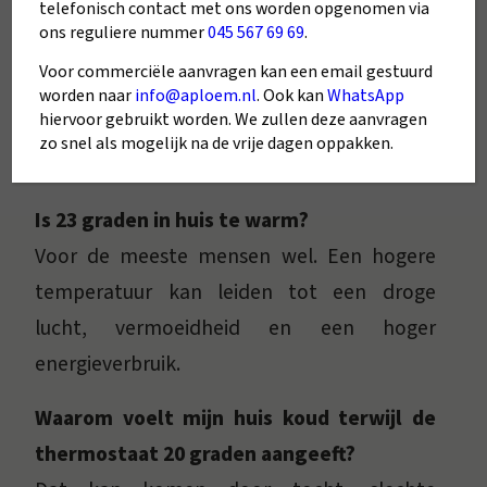
voorkeur.
telefonisch contact met ons worden opgenomen via
ons reguliere nummer
045 567 69 69
.
Wat is de ideale temperatuur in de
Voor commerciële aanvragen kan een email gestuurd
slaapkamer?
worden naar
info@aploem.nl
. Ook kan
WhatsApp
hiervoor gebruikt worden. We zullen deze aanvragen
Tussen de 16 en 18 graden. Dat bevordert
zo snel als mogelijk na de vrije dagen oppakken.
een goede nachtrust.
Is 23 graden in huis te warm?
Voor de meeste mensen wel. Een hogere
temperatuur kan leiden tot een droge
lucht, vermoeidheid en een hoger
energieverbruik.
Waarom voelt mijn huis koud terwijl de
thermostaat 20 graden aangeeft?